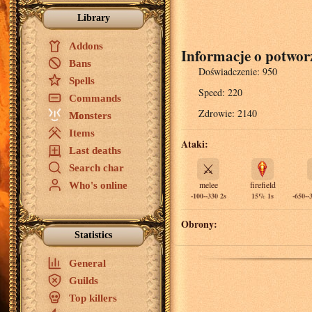
Library
Addons
Informacje o potworz
Bans
Doświadczenie:
950
Spells
Speed:
220
Commands
Zdrowie:
2140
Monsters
Items
Ataki:
Last deaths
⚔️
Search char
melee
firefield
Who's online
-100--330 2s
15% 1s
-650--
Obrony:
Statistics
General
Guilds
Top killers