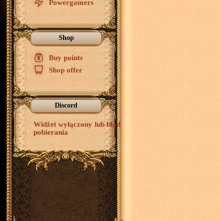
Powergamers
Shop
Buy points
$
Shop offer
Discord
Widżet wyłączony lub błąd
pobierania