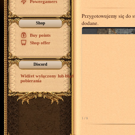
Powergamers
Przygotowujemy się do st
dodane.
Shop
Buy points
$
Shop offer
Discord
Widżet wyłączony lub błąd
pobierania
1 / 8