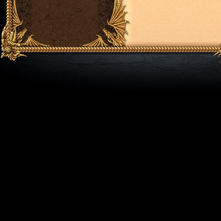
🛒 **Handel i przedmio
• Handel z NPC z podgl
• Kolorowe wyróżnienie 
• Poziom ulepszenia wid
• Odliczanie czasu na pi
• Sklep dostępny bezpoś
• Loteria w sklepie
⚔️ **Rozgrywka**
• System zadań u NPC
• Asystent pomagający w
• Podgląd postępu postac
• Wygodniejsze i łatwiej
• Szybsze przypisywani
• Płynniejsze sterowanie
🏰 **Gildie**