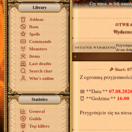
Czy wiesz, że full stam
Library
Addons
OTWRA
Bans
Wydarzen
Spells
Commands
Przywitajm
OSTATNIE WYDARZENIA
Monsters
do nas dołą
Items
Last deaths
🎉 Start: 0
Search char
Z ogromną przyjemnością
Who's online
07.08.202
📅 **Data:**
16:00
⏰ **Godzina:**
Statistics
General
Przygotujcie się na nie
Guilds
Top killers